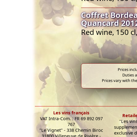
Coffret Bord
Quancard 201
Red wine, 150 c
Prices inc
Duties a
Prices vary with the
Les vins français
Retail
VAT Intra-Com. : FR 69 892 097
"Les vin
767
supplement
"Le Vignet" - 338 Chemin Biroc
exclusive d
31800 Villeneuve de Rivière -