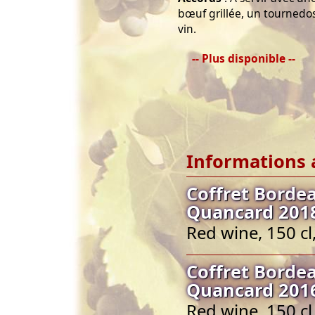
bœuf grillée, un tournedo
vin.
-- Plus disponible --
Informations 
Coffret Bord
Quancard 201
Red wine, 150 c
Coffret Bord
Quancard 201
Red wine, 150 c