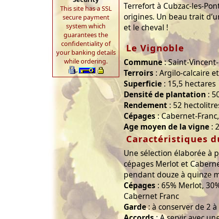
Terrefort à Cubzac-les-Pont
This site has a SSL
origines. Un beau trait d’u
secure payment
system which
et le cheval !
guarantees the
confidentiality of
Le Vignoble
your banking details
while ordering.
Commune
: Saint-Vincent
Terroirs
: Argilo-calcaire e
Superficie
: 15,5 hectares
Densité de plantation
: 5
Rendement
: 52 hectolitre
Cépages
: Cabernet-Franc
Age moyen de la vigne
: 
Caractéristiques d
Une sélection élaborée à 
cépages Merlot et Cabern
pendant douze à quinze mo
Cépages
: 65% Merlot, 30
Cabernet Franc
Garde
: à conserver de 2 à
Accords
: A servir avec un