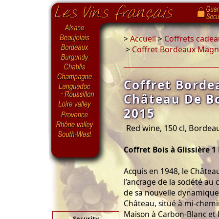
>
Accueil
>
Coffrets cadea
>
Coffret Bordeaux Mag
Coffret Bord
Château De B
2015
Red wine, 150 cl, Bordea
Coffret Bois à Glissière 
Acquis en 1948, le Châte
l’ancrage de la société au 
de sa nouvelle dynamique 
Château, situé à mi-chemin
Maison à Carbon-Blanc et l
Security