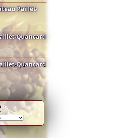
eau Paillet-
illet-Quancard
illet-Quancard
ies.
m.