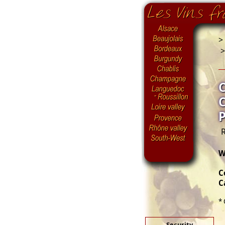
>
R
W
C
C
* 
Security