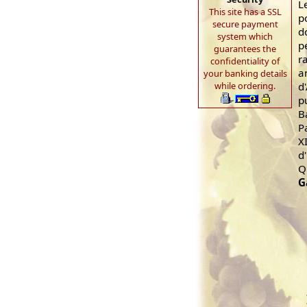
L
This site has a SSL
p
secure payment
d
system which
p
guarantees the
r
confidentiality of
a
your banking details
d
while ordering.
p
B
P
XI
d
Q
G