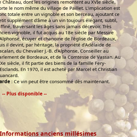
e Château, dont les origines remontent au XVIe siècle,
orte le nom même du village de Paillet. L'implication est
onc totale entre un vignoble et son berceau, ajoutant ce
etit supplément d'âme à un vin toujours élégant, subtil,
affiné, traversant les âges sans jamais décevoir. Très
ncien vignoble, il fut acquis au 18e siècle par Messire
'Alphonse, écuyer et chanoine de l'église de Bordeaux,
uis il devint, par héritage, la propriété d'Adélaïde de
acalan, du Chevalier J.-B. d'Alphonse, Conseiller au
arlement de Bordeaux, et de la Comtesse de Vassan. Au
Xe siècle, il fit partie des biens de la famille Fery-
'Esclands. En 1970, il est acheté par Marcel et Christian
uancard.
arde
: Ce vin peut être consommé dès maintenant.
-- Plus disponible --
Informations anciens millésimes