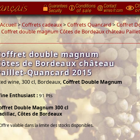
Accueil
>
Coffrets cadeaux
>
Coffrets Quancard
>
Coffret 
>
Coffret double magnum Côtes de Bordeaux château Paille
Coffret double magnum
Côtes de Bordeaux château
Paillet-Quancard 2015
ed wine, 300 cl, Bordeaux,
Coffret Double Magnum
ine Enthusiast :
91 Pts
offret Double Magnum 300 cl
adillac, Côtes de Bordeaux
Offre valable dans la limite des stocks disponibles.