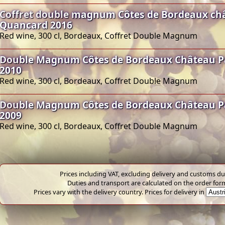
Coffret double magnum Côtes de Bordeaux chât
Quancard 2016
Red wine, 300 cl, Bordeaux, Coffret Double Magnum
Double Magnum Côtes de Bordeaux Château Pa
2010
Red wine, 300 cl, Bordeaux, Coffret Double Magnum
Double Magnum Côtes de Bordeaux Château Pa
2009
Red wine, 300 cl, Bordeaux, Coffret Double Magnum
Prices including VAT, excluding delivery and customs dut
Duties and transport are calculated on the order for
Prices vary with the delivery country. Prices for delivery in