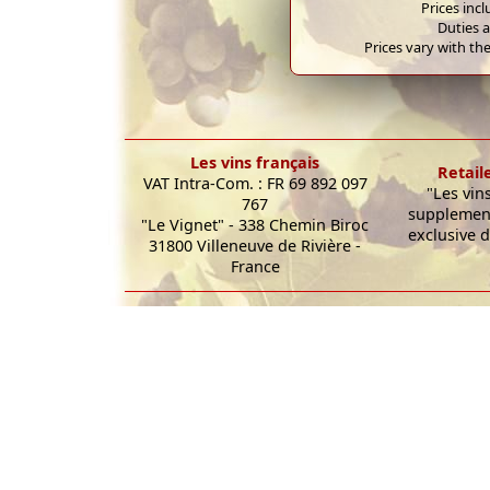
Prices inc
Duties a
Prices vary with the
Les vins français
Retail
VAT Intra-Com. : FR 69 892 097
"Les vin
767
supplement
"Le Vignet" - 338 Chemin Biroc
exclusive d
31800 Villeneuve de Rivière -
France