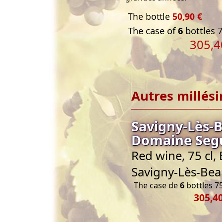
The bottle
50,90 €
The case of
6
bottles 7
305,4
Autres millés
Savigny-Lès-B
Domaine Seg
Red wine, 75 cl
Savigny-Lès-Be
The case de
6
bottles 75
305,40