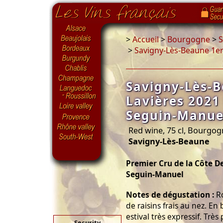
>
Accueil
>
Bourgogne
>
S
>
Savigny-Lès-Beaune 1e
Savigny-Lès-B
Lavières 202
Seguin-Manue
Red wine, 75 cl, Bourgo
Savigny-Lès-Beaune
Premier Cru de la Côte 
Seguin-Manuel
Notes de dégustation :
Ro
de raisins frais au nez. En 
estival très expressif. Très
Security