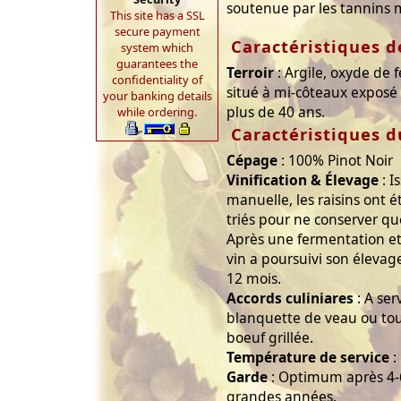
soutenue par les tannins 
This site has a SSL
secure payment
Caractéristiques de
system which
guarantees the
Terroir
: Argile, oxyde de fe
confidentiality of
situé à mi-côteaux exposé 
your banking details
plus de 40 ans.
while ordering.
Caractéristiques d
Cépage
: 100% Pinot Noir
Vinification & Élevage
: I
manuelle, les raisins ont 
triés pour ne conserver qu
Après une fermentation et 
vin a poursuivi son éleva
12 mois.
Accords culiniares
: A ser
blanquette de veau ou to
boeuf grillée.
Température de service
:
Garde
: Optimum après 4-6
grandes années.