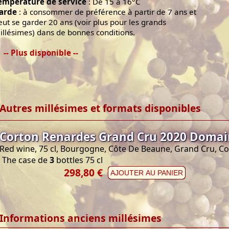
empérature de service
: De 15 à 16°C
arde
: à consommer de préférence à partir de 7 ans et
eut se garder 20 ans (voir plus pour les grands
illésimes) dans de bonnes conditions.
-- Plus disponible --
Autres millésimes et formats disponibles
Corton Renardes Grand Cru 2020 Domai
Red wine, 75 cl, Bourgogne, Côte De Beaune, Grand Cru, C
The case de
3
bottles 75 cl
298,80 €
AJOUTER AU PANIER
Informations anciens millésimes