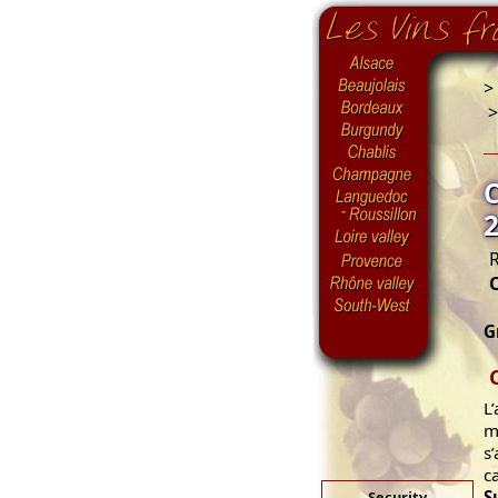
>
R
G
L
m
s
c
S
Security