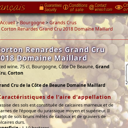
Accueil
>
Bourgogne
>
Grands Crus
>
Corton Renardes Grand Cru 2018 Domaine Maillard
Corton Renardes Grand Cru
2018 Domaine Maillard
ed wine, 75 cl, Bourgogne, Côte De Beaune,
Grand
Cru
,
Corton
rand Cru de la Côte de Beaune Domaine Maillard
Caractéristiques de l'aire d'appellation
’assise des sols est constituée de calcaires marneux et de
arnes de l’époque du jurassique moyen et supérieur. Il
’agit de sols bruns mêlés de cailloux et de graviers de
alcaires durs.
uperficie
: 1.10 hectares.