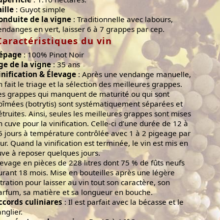
aille
: Guyot simple
onduite de la vigne
: Traditionnelle avec labours,
endanges en vert, laisser 6 à 7 grappes par cep.
Caractéristiques du vin
épage
: 100% Pinot Noir
ge de la vigne
: 35 ans
inification & Élevage
: Après une vendange manuelle,
n fait le triage et la sélection des meilleures grappes.
es grappes qui manquent de maturité ou qui sont
bîmées (botrytis) sont systématiquement séparées et
étruites. Ainsi, seules les meilleures grappes sont mises
n cuve pour la vinification. Celle-ci d’une durée de 12 à
5 jours à température contrôlée avec 1 à 2 pigeage par
our. Quand la vinification est terminée, le vin est mis en
uve à reposer quelques jours.
levage en pièces de 228 litres dont 75 % de fûts neufs
urant 18 mois. Mise en bouteilles après une légère
iltration pour laisser au vin tout son caractère, son
arfum, sa matière et sa longueur en bouche.
ccords culiniares
: Il est parfait avec la bécasse et le
anglier.