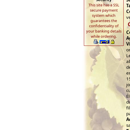
This site has a SSL
T
secure payment
C
system which
v
guarantees the
confidentiality of
your banking details
C
while ordering.
A
V
o
L
a
d
e
1
j
c
É
d
f
p
A
s