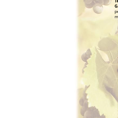
T
G
p
m