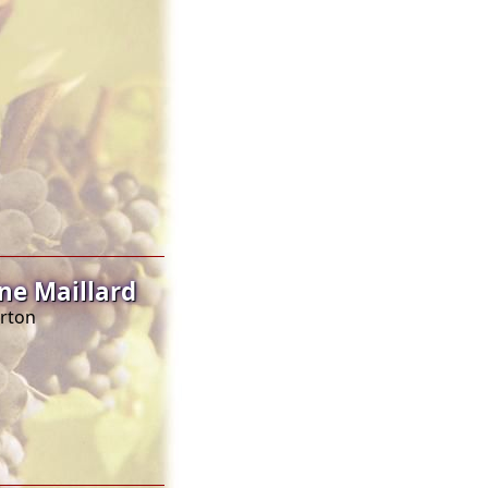
ne Maillard
orton