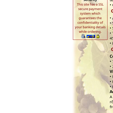
This site has a SSL
•
secure payment
system which
•
guarantees the
confidentiality of
•
your banking details
•
while ordering.
•
4
•
C
•
•
V
•
•
•
A
A
r
f