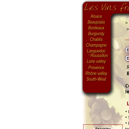
>
R
C
l
•
•
•
t
Security