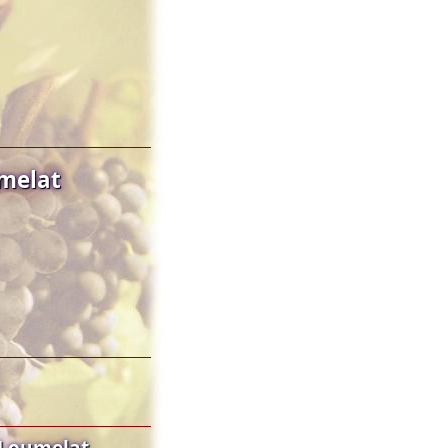
umelat
 Loumelat