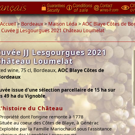
Accueil
>
Bordeaux
>
Maison Léda
>
AOC Blaye Côtes de Bo
>
Cuvée JJ Lesgourgues 2021 Château Loumelat
Cuvée JJ Lesgourgues 2021
Château Loumelat
ed wine, 75 cl, Bordeaux,
AOC Blaye Côtes de
Bordeaux
uvée issue d'une sélection parcellaire de 15 ha sur
es 49 ha du Vignoble.
L'histoire du Château
 Propriété dont l’origine remonte à 1778
 Située au coeur des Côtes de Blaye, à Générac
 Exploitée par la Famille Mariochaud sous l’assistance
echnique des Vignobles Lesgourgues