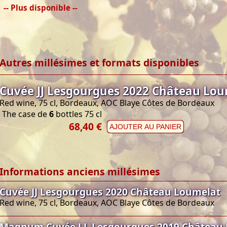
-- Plus disponible --
Autres millésimes et formats disponibles
Cuvée JJ Lesgourgues 2022 Château Lo
Red wine, 75 cl, Bordeaux, AOC Blaye Côtes de Bordeaux
The case de
6
bottles 75 cl
68,40 €
AJOUTER AU PANIER
Informations anciens millésimes
Cuvée JJ Lesgourgues 2020 Château Loumelat
Red wine, 75 cl, Bordeaux, AOC Blaye Côtes de Bordeaux
Magnum Cuvée J.J. Lesgourgues 2019 Château