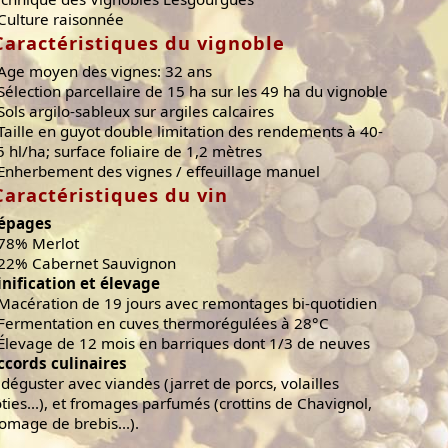
 Culture raisonnée
Caractéristiques du vignoble
 Age moyen des vignes: 32 ans
 Sélection parcellaire de 15 ha sur les 49 ha du vignoble
 Sols argilo-sableux sur argiles calcaires
 Taille en guyot double limitation des rendements à 40-
5 hl/ha; surface foliaire de 1,2 mètres
 Enherbement des vignes / effeuillage manuel
Caractéristiques du vin
épages
 78% Merlot
 22% Cabernet Sauvignon
inification et élevage
 Macération de 19 jours avec remontages bi-quotidien
 Fermentation en cuves thermorégulées à 28°C
 Élevage de 12 mois en barriques dont 1/3 de neuves
ccords culinaires
 déguster avec viandes (jarret de porcs, volailles
ôties...), et fromages parfumés (crottins de Chavignol,
romage de brebis...).