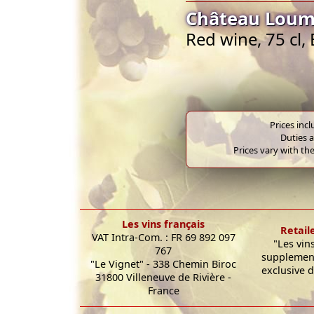
Château Loum
Red wine, 75 cl
Prices inc
Duties a
Prices vary with the
Les vins français
Retail
VAT Intra-Com. : FR 69 892 097
"Les vin
767
supplement
"Le Vignet" - 338 Chemin Biroc
exclusive d
31800 Villeneuve de Rivière -
France