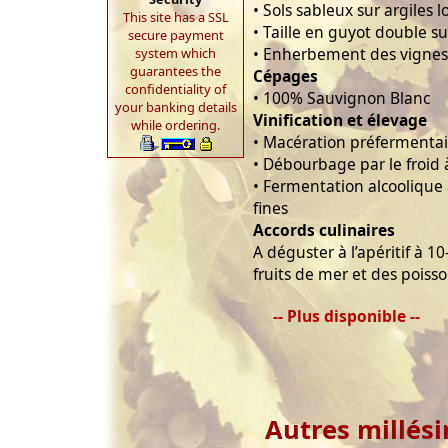
• Sols sableux sur argiles 
This site has a SSL
• Taille en guyot double su
secure payment
• Enherbement des vignes
system which
guarantees the
Cépages
confidentiality of
• 100% Sauvignon Blanc
your banking details
Vinification et élevage
while ordering.
• Macération préfermentair
• Débourbage par le froid 
• Fermentation alcoolique 
fines
Accords culinaires
A déguster à l’apéritif à 1
fruits de mer et des poisson
-- Plus disponible --
Autres millés