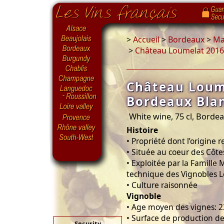
>
Accueil
>
Bordeaux
>
Ma
>
Château Loumelat 2016
Château Loum
Bordeaux Bla
White wine, 75 cl, Borde
Histoire
• Propriété dont l’origine
• Située au coeur des Côte
• Exploitée par la Famille 
technique des Vignobles 
• Culture raisonnée
Vignoble
• Age moyen des vignes: 2
• Surface de production de
Security