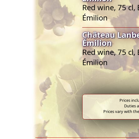
Red wine, 75 cl,
Émilion
Château Lanbe
Émilion
Red wine, 75 cl,
Émilion
Prices inc
Duties a
Prices vary with the