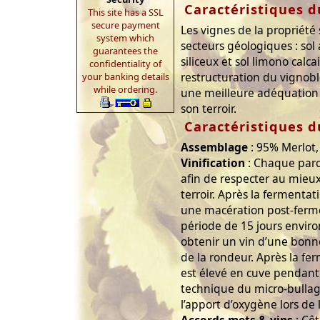
Caractéristiques d
This site has a SSL
secure payment
Les vignes de la propriété 
system which
secteurs géologiques : sol a
guarantees the
siliceux et sol limono calca
confidentiality of
restructuration du vignobl
your banking details
while ordering.
une meilleure adéquation 
son terroir.
Caractéristiques d
Assemblage
: 95% Merlot
Vinification
: Chaque parc
afin de respecter au mieux
terroir. Après la fermentat
une macération post-ferm
période de 15 jours environ
obtenir un vin d’une bonn
de la rondeur. Après la fe
est élevé en cuve pendant 
technique du micro-bullag
l’apport d’oxygène lors de 