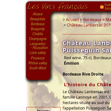
>
Accueil
>
Bordeaux
>
Ma
>
Château Lanbersac 2019
Château Lanb
Puisseguin Sa
Red wine, 75 cl, Bordeau
Émilion
Bordeaux Rive Droite
L'histoire du Chât
Le Château Lanbersac est l
famille Lannoye en 2001. C
hectares située au sud du 
l’appellation Puisseguin Sa
Security