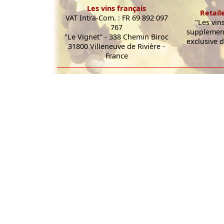
Les vins français
Retail
VAT Intra-Com. : FR 69 892 097
"Les vin
767
supplement
"Le Vignet" - 338 Chemin Biroc
exclusive d
31800 Villeneuve de Rivière -
France