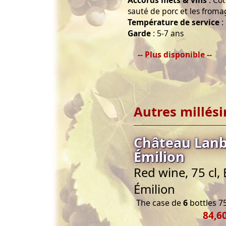
Accords mets & vins
: Côt
sauté de porc et les froma
Température de service
:
Garde
: 5-7 ans
-- Plus disponible --
Autres millés
Château Lanb
Émilion
Red wine, 75 cl,
Émilion
The case de
6
bottles 75
84,6