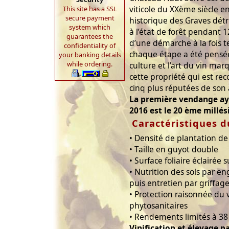
viticole du XXème siècle en
This site has a SSL
secure payment
historique des Graves détru
system which
à l’état de forêt pendant 1
guarantees the
d’une démarche à la fois 
confidentiality of
chaque étape a été pens
your banking details
while ordering.
culture et l’art du vin marq
cette propriété qui est re
cinq plus réputées de son 
La première vendange aya
2016 est le 20 ème millés
Caractéristiques d
• Densité de plantation de
• Taille en guyot double
• Surface foliaire éclairée
• Nutrition des sols par en
puis entretien par griffage
• Protection raisonnée du 
phytosanitaires
• Rendements limités à 38
Vinification et élevage pa