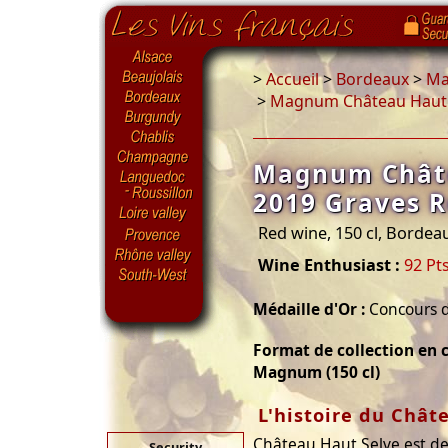
>
Accueil
>
Bordeaux
>
Ma
>
Magnum Château Haut 
Magnum Châte
2019 Graves 
Red wine, 150 cl, Bordea
Wine Enthusiast :
92 Pt
Médaille d'Or :
Concours d
Format de collection en c
Magnum (150 cl)
L'histoire du Chât
Château Haut Selve est de
Security