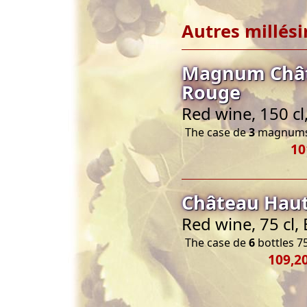
Autres millés
Magnum Châte
Rouge
Red wine, 150 c
The case de
3
magnums 
10
Château Haut
Red wine, 75 cl
The case de
6
bottles 75
109,20