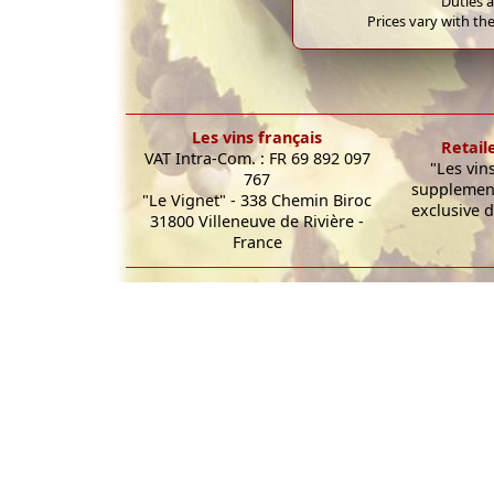
Duties a
Prices vary with the
Les vins français
Retail
VAT Intra-Com. : FR 69 892 097
"Les vin
767
supplement
"Le Vignet" - 338 Chemin Biroc
exclusive d
31800 Villeneuve de Rivière -
France