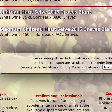
White wine, 75 cl, Bordeaux, AOC Graves
Château Haut Selve 2016 Graves Blanc
White wine, 75 cl, Bordeaux, AOC Graves
Magnum Château Haut Selve 2015 Graves Bla
White wine, 150 cl, Bordeaux, AOC Graves
Prices including VAT, excluding delivery and customs dut
Duties and transport are calculated on the order for
Prices vary with the delivery country. Prices for delivery in
çais
Cus
Retailers and Professionals
 69 892 097
Phone :
"Les vins français" are placing a
Mobile 
supplementary range of wines at the
hemin Biroc
@ :
exclusive disposition of retailers and