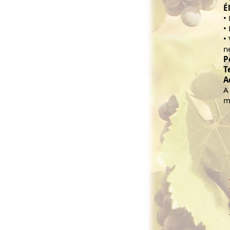
É
•
•
•
n
P
T
A
A
m