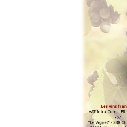
Les vins fran
VAT Intra-Com. : FR
767
"Le Vignet" - 338 C