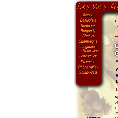
>
W
G
W
A
S
s
e
c
Security