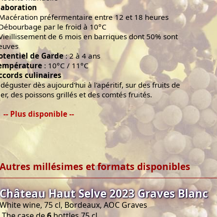
laboration
 Macération préfermentaire entre 12 et 18 heures
 Débourbage par le froid à 10°C
 Vieillissement de 6 mois en barriques dont 50% sont
euves
otentiel de Garde
: 2 à 4 ans
empérature
: 10°C / 11°C
ccords culinaires
 déguster dès aujourd'hui à l'apéritif, sur des fruits de
er, des poissons grillés et des comtés fruités.
-- Plus disponible --
Autres millésimes et formats disponibles
Château Haut Selve 2023 Graves Blanc
White wine, 75 cl, Bordeaux, AOC Graves
The case de
6
bottles 75 cl