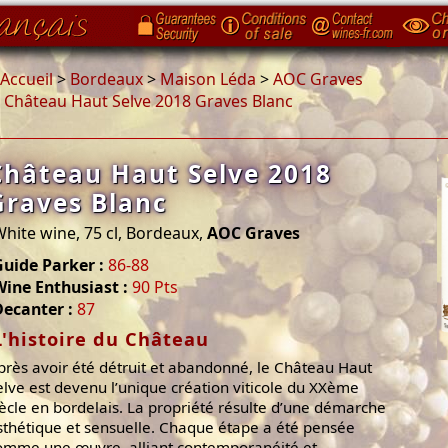
Accueil
>
Bordeaux
>
Maison Léda
>
AOC Graves
>
Château Haut Selve 2018 Graves Blanc
Château Haut Selve 2018
Graves Blanc
hite wine, 75 cl, Bordeaux,
AOC Graves
uide Parker :
86-88
ine Enthusiast :
90 Pts
Decanter :
87
L'histoire du Château
près avoir été détruit et abandonné, le Château Haut
elve est devenu l’unique création viticole du XXème
iècle en bordelais. La propriété résulte d’une démarche
sthétique et sensuelle. Chaque étape a été pensée
omme une œuvre, alliant contemporanéité et