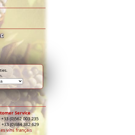
nc
ies.
m.
tomer Service
 +33 (0)562 003 235
: +33 (0)684 382 629
Les vins français