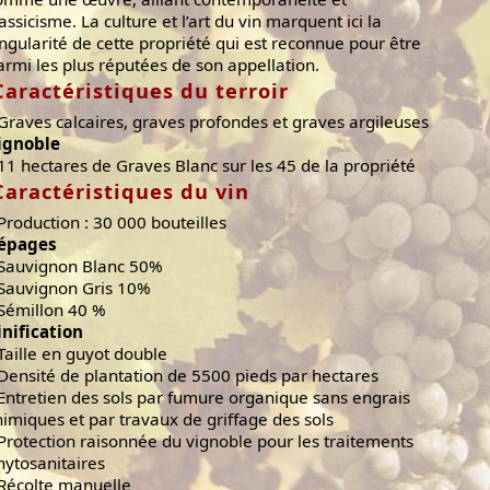
lassicisme. La culture et l’art du vin marquent ici la
ingularité de cette propriété qui est reconnue pour être
armi les plus réputées de son appellation.
Caractéristiques du terroir
 Graves calcaires, graves profondes et graves argileuses
ignoble
 11 hectares de Graves Blanc sur les 45 de la propriété
Caractéristiques du vin
 Production : 30 000 bouteilles
épages
 Sauvignon Blanc 50%
 Sauvignon Gris 10%
 Sémillon 40 %
inification
 Taille en guyot double
 Densité de plantation de 5500 pieds par hectares
 Entretien des sols par fumure organique sans engrais
himiques et par travaux de griffage des sols
 Protection raisonnée du vignoble pour les traitements
hytosanitaires
 Récolte manuelle