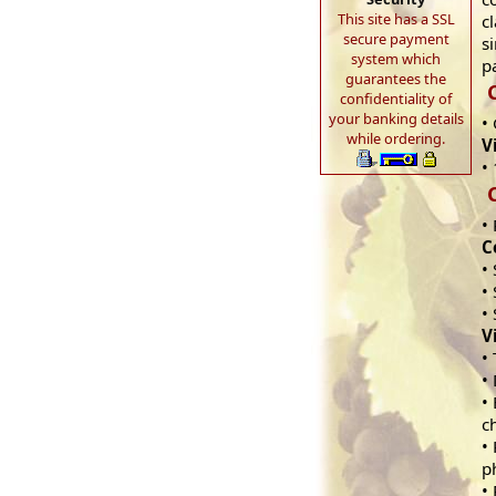
This site has a SSL
c
secure payment
s
system which
p
guarantees the
confidentiality of
your banking details
•
while ordering.
V
•
•
C
•
•
•
V
•
•
•
c
•
p
•