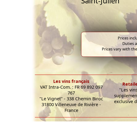
Saint-Julien
Prices inc
Duties a
Prices vary with the
Les vins français
Retail
VAT Intra-Com. : FR 69 892 097
"Les vin
767
supplement
"Le Vignet" - 338 Chemin Biroc
exclusive d
31800 Villeneuve de Rivière -
France