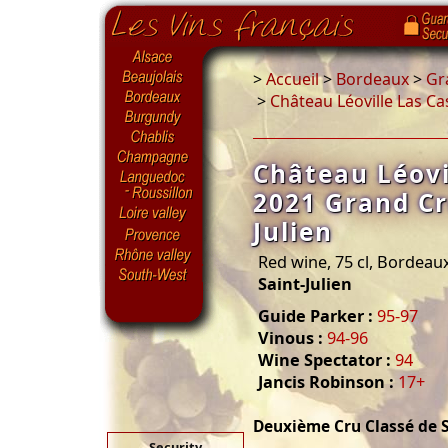
>
Accueil
>
Bordeaux
>
Gr
>
Château Léoville Las Ca
Château Léovi
2021 Grand Cr
Julien
Red wine, 75 cl, Bordeau
Saint-Julien
Guide Parker :
95-97
Vinous :
94-96
Wine Spectator :
94
Jancis Robinson :
17+
Deuxième Cru Classé de S
Security