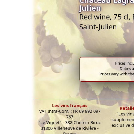
Julien
Red wine, 75 cl,
Saint-Julien
Prices inc
Duties a
Prices vary with the
Les vins français
Retail
VAT Intra-Com. : FR 69 892 097
"Les vin
767
supplement
"Le Vignet" - 338 Chemin Biroc
exclusive d
31800 Villeneuve de Rivière -
France