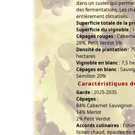
dans un cuvier qui permet
des fermentations. Les cha
entièrement climatisés.
Superficie totale de la p
Superficie du vignoble
: 
Cépages rouges
: Caberne
28%, Petit Verdot 5%
Densité de plantation
: 7
hectares
Vignoble en blanc
: 7,5 h
Cépages en blanc
: Sauvig
Sémillon 20%
Caractéristiques d
Garde
: 2025-2035
Cépages
:
84% Cabernet Sauvignon
14% Merlot
2% Petit Verdot
Accords culinaires
: Échin
faisan chaud, épaules de m