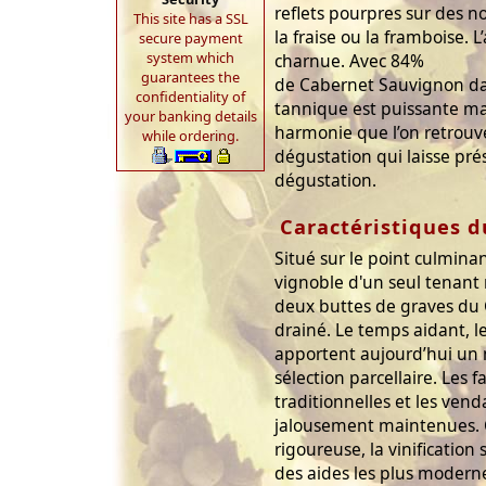
reflets pourpres sur des no
This site has a SSL
la fraise ou la framboise. 
secure payment
system which
charnue. Avec 84%
guarantees the
de Cabernet Sauvignon dan
confidentiality of
tannique est puissante ma
your banking details
harmonie que l’on retrouve
while ordering.
dégustation qui laisse pré
dégustation.
Caractéristiques d
Situé sur le point culminan
vignoble d'un seul tenant
deux buttes de graves du 
drainé. Le temps aidant, l
apportent aujourd’hui un m
sélection parcellaire. Les f
traditionnelles et les ve
jalousement maintenues.
rigoureuse, la vinification
des aides les plus modern