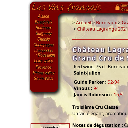
>
Accueil
>
Bordeaux
>
Gr
>
Château Lagrange 2021 
Château Lagr
Grand Cru de 
Red wine, 75 cl, Bordeau
Saint-Julien
Guide Parker :
92-94
Vinous :
94
Jancis Robinson :
16,5
Troisième Cru Classé
Un vin élégant, aromatique
Notes de dégustation :
Co
Security