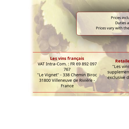
Prices inc
Duties a
Prices vary with the
Les vins français
Retail
VAT Intra-Com. : FR 69 892 097
"Les vin
767
supplement
"Le Vignet" - 338 Chemin Biroc
exclusive d
31800 Villeneuve de Rivière -
France