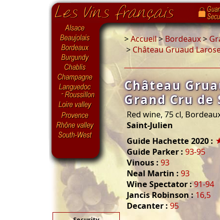
>
Accueil
>
Bordeaux
>
Gr
>
Château Gruaud Larose 
Château Grua
Grand Cru de 
Red wine, 75 cl, Bordeau
Saint-Julien
Guide Hachette 2020 :
Guide Parker :
93-95
Vinous :
93
Neal Martin :
93
Wine Spectator :
91-94
Jancis Robinson :
16,5
Decanter :
95
Security