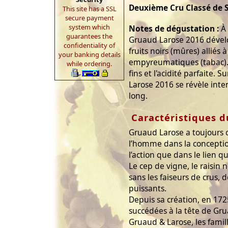
Deuxième Cru Classé de S
This site has a SSL
secure payment
system which
Notes de dégustation :
À 
guarantees the
Gruaud Larose 2016 dével
confidentiality of
fruits noirs (mûres) alliés 
your banking details
empyreumatiques (tabac). 
while ordering.
fins et l'acidité parfaite. 
Larose 2016 se révèle int
long.
Caractéristiques 
Gruaud Larose a toujours c
l’homme dans la conceptio
l’action que dans le lien qu
Le cep de vigne, le raisin 
sans les faiseurs de crus,
puissants.
Depuis sa création, en 172
succédées à la tête de Grua
Gruaud & Larose, les famill