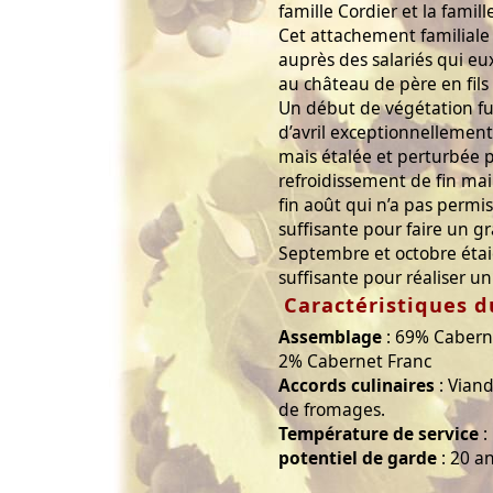
famille Cordier et la famill
Cet attachement familial
auprès des salariés qui e
au château de père en fils 
Un début de végétation fu
d’avril exceptionnellement
mais étalée et perturbée pa
refroidissement de fin mai.
fin août qui n’a pas permi
suffisante pour faire un g
Septembre et octobre étaie
suffisante pour réaliser u
Caractéristiques d
Assemblage
: 69% Cabern
2% Cabernet Franc
Accords culinaires
: Viand
de fromages.
Température de service
:
potentiel de garde
: 20 an