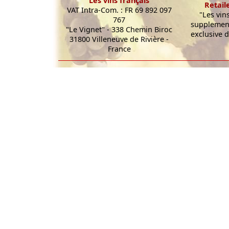
Les vins français
Retail
VAT Intra-Com. : FR 69 892 097
"Les vin
767
supplement
"Le Vignet" - 338 Chemin Biroc
exclusive d
31800 Villeneuve de Rivière -
France