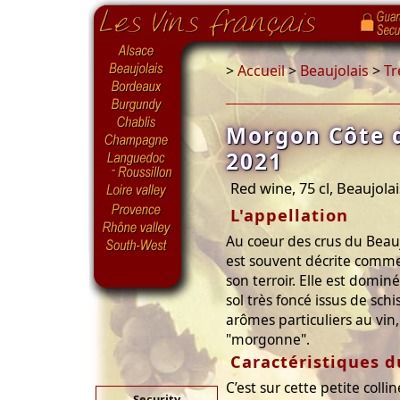
>
Accueil
>
Beaujolais
>
Tr
Morgon Côte d
2021
Red wine, 75 cl, Beaujola
L'appellation
Au coeur des crus du Beauj
est souvent décrite comme
son terroir. Elle est domin
sol très foncé issus de sc
arômes particuliers au vin, 
"morgonne".
Caractéristiques d
C’est sur cette petite coll
Security