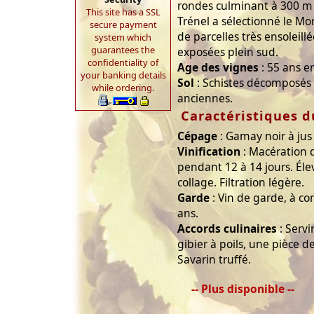
rondes culminant à 300 m 
This site has a SSL
Trénel a sélectionné le Mo
secure payment
de parcelles très ensoleill
system which
guarantees the
exposées plein sud.
confidentiality of
Age des vignes
: 55 ans 
your banking details
Sol
: Schistes décomposés 
while ordering.
anciennes.
Caractéristiques d
Cépage
: Gamay noir à jus
Vinification
: Macération d
pendant 12 à 14 jours. Él
collage. Filtration légère.
Garde
: Vin de garde, à c
ans.
Accords culinaires
: Servi
gibier à poils, une pièce d
Savarin truffé.
-- Plus disponible --