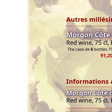
Autres millés
Morgon Côte 
Red wine, 75 cl
The case de
6
bottles 75
91,2
Informations 
Morgon Côte d
Red wine, 75 cl