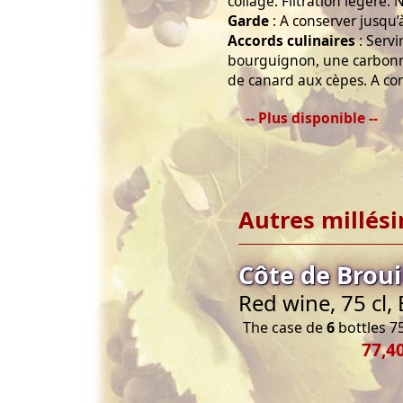
collage. Filtration légère. N
Garde
: A conserver jusqu’
Accords culinaires
: Servi
bourguignon, une carbon
de canard aux cèpes. A con
-- Plus disponible --
Autres millés
Côte de Broui
Red wine, 75 cl,
The case de
6
bottles 75
77,4