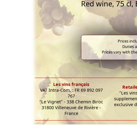
Red wine, 75 cl,
Prices inc
Duties a
Prices vary with the
Les vins français
Retail
VAT Intra-Com. : FR 69 892 097
"Les vin
767
supplement
"Le Vignet" - 338 Chemin Biroc
exclusive d
31800 Villeneuve de Rivière -
France