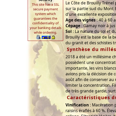
Le Côte de Brouilly Trénel 
This site has a SSL
sur la partie sud du Mont B
secure payment
system which
d’une excellente expositio
guarantees the
Age des vignes
: 40 à 60 a
confidentiality of
Cépage
: Gamay noir à jus
your banking details
Sol
: La nature du sol et du
while ordering.
Brouilly est la base de la 
du granit et des schistes t
Synthèse du millé
2018 a été un millésime c
possèdent une concentrati
importante, les vins blancs
avions pris la décision d
août afin de conserver au
limiter la concentration. F
de très grande garde, surt
Caractéristiques d
Vinification
: Macération 
raisins éraflés à 60 %. Él