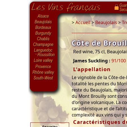
>
Accueil
>
Beaujolais
>
Tr
Côte de Brouil
Red wine, 75 cl, Beaujola
James Suckling :
91/100
L'appellation
Le vignoble de la Côte-de-
totalité les pentes du Mon
reste du Beaujolais, majori
du Mont Brouilly sont cons
d’origine volcanique. La c
caractéristique et de l’alt
complexité aux vins qui y 
Caractéristiques d
Security